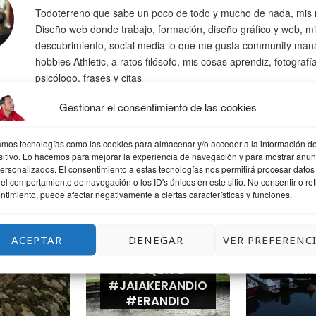
Todoterreno que sabe un poco de todo y mucho de nada, mis 
Diseño web donde trabajo, formación, diseño gráfico y web, mi
descubrimiento, social media lo que me gusta community man
hobbies Athletic, a ratos filósofo, mis cosas aprendiz, fotografí
psicólogo. frases y citas
Gestionar el consentimiento de las cookies
zamos tecnologías como las cookies para almacenar y/o acceder a la información de
sitivo. Lo hacemos para mejorar la experiencia de navegación y para mostrar anun
personalizados. El consentimiento a estas tecnologías nos permitirá procesar datos
QUIZÁS TE GUSTE
el comportamiento de navegación o los ID's únicos en este sitio. No consentir o reti
ntimiento, puede afectar negativamente a ciertas características y funciones.
ACEPTAR
DENEGAR
VER PREFERENC
ANDO
LLUEVE UN
UNA T
POQUITO
LEK
#JAIAKERANDIO
#ERANDIO