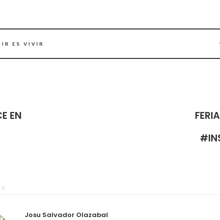
IR ES VIVIR
E EN
FERI
#IN
OR
Josu Salvador Olazabal