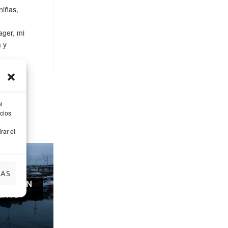
niñas,
ager, mi
a y
l
cios
rar el
IAS
ARDE EN
EITIO