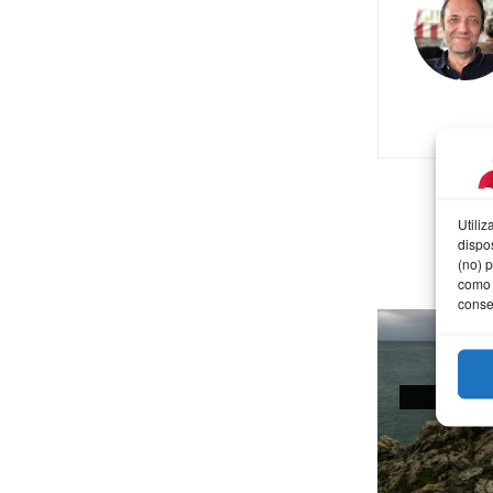
Utili
dispo
(no) 
como 
conse
AFOT