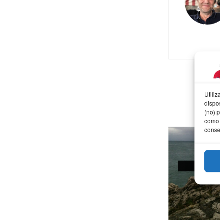
Utili
dispo
(no) 
como 
conse
AFOT