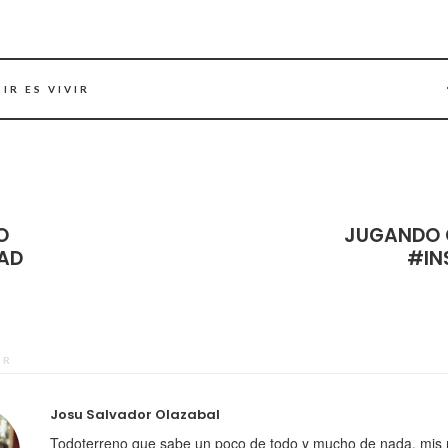
IR ES VIVIR
O
JUGANDO 
DAD
#IN
OR
Josu Salvador Olazabal
Todoterreno que sabe un poco de todo y mucho de nada, mis 