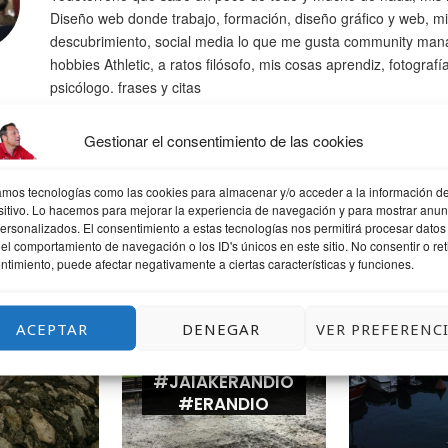
Diseño web donde trabajo, formación, diseño gráfico y web, mi
descubrimiento, social media lo que me gusta community man
hobbies Athletic, a ratos filósofo, mis cosas aprendiz, fotografí
psicólogo. frases y citas
Gestionar el consentimiento de las cookies
zamos tecnologías como las cookies para almacenar y/o acceder a la información de
sitivo. Lo hacemos para mejorar la experiencia de navegación y para mostrar anun
QUIZÁS TE GUSTE
personalizados. El consentimiento a estas tecnologías nos permitirá procesar datos
el comportamiento de navegación o los ID's únicos en este sitio. No consentir o reti
ntimiento, puede afectar negativamente a ciertas características y funciones.
ACEPTAR
DENEGAR
VER PREFERENC
ANDO
LLUEVE UN
UNA T
POQUITO
LEK
#JAIAKERANDIO
#ERANDIO