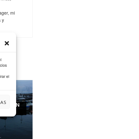
ager, mi
a y
l
cios
rar el
IAS
ARDE EN
EITIO