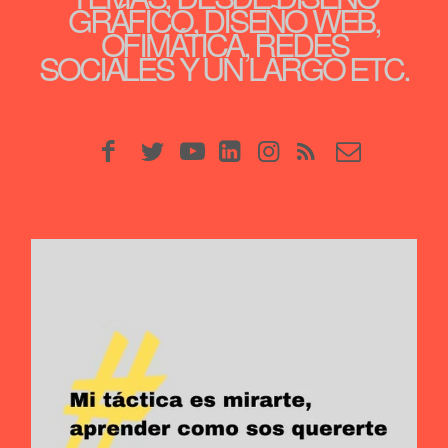
GRÁFICO, DISEÑO WEB,
OFIMÁTICA, REDES
SOCIALES Y UN LARGO ETC.