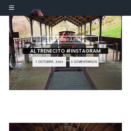
El
Profesor
Chillón
FOTOGRAFÍA
AL TRENECITO #INSTAGRAM
7 OCTUBRE, 2023
0 COMENTARIOS