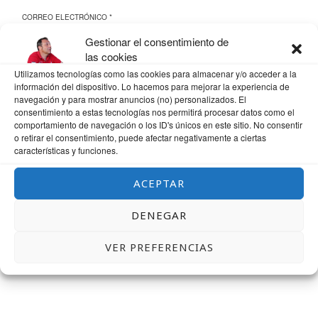
CORREO ELECTRÓNICO
*
Gestionar el consentimiento de
las cookies
Utilizamos tecnologías como las cookies para almacenar y/o acceder a la
WEB
información del dispositivo. Lo hacemos para mejorar la experiencia de
navegación y para mostrar anuncios (no) personalizados. El
consentimiento a estas tecnologías nos permitirá procesar datos como el
comportamiento de navegación o los ID's únicos en este sitio. No consentir
o retirar el consentimiento, puede afectar negativamente a ciertas
características y funciones.
GUARDA MI NOMBRE, CORREO ELECTRÓNICO Y WEB EN ESTE NAVEGADOR
PARA LA PRÓXIMA VEZ QUE COMENTE.
ACEPTAR
DENEGAR
VER PREFERENCIAS