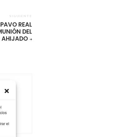
SIGUIENTE
 PAVO REAL
MUNIÓN DEL
AHIJADO
niñas,
l
ager, mi
cios
a y
rar el