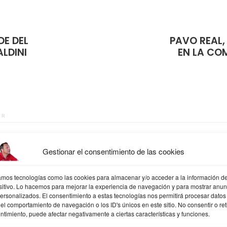
E DEL
PAVO REAL,
ALDINI
EN LA CO
OR
Josu Salvador Olazabal
Gestionar el consentimiento de las cookies
Todoterreno que sabe un poco de todo y mucho de nada, mis 
Diseño web donde trabajo, formación, diseño gráfico y web, mi
zamos tecnologías como las cookies para almacenar y/o acceder a la información de
descubrimiento, social media lo que me gusta community man
sitivo. Lo hacemos para mejorar la experiencia de navegación y para mostrar anun
hobbies Athletic, a ratos filósofo, mis cosas aprendiz, fotografí
personalizados. El consentimiento a estas tecnologías nos permitirá procesar datos
psicólogo. frases y citas
el comportamiento de navegación o los ID's únicos en este sitio. No consentir o reti
ntimiento, puede afectar negativamente a ciertas características y funciones.