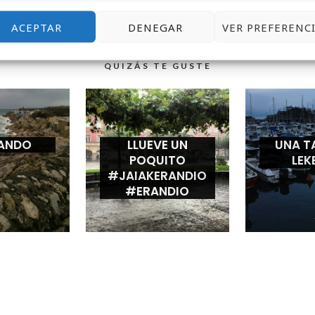
ACEPTAR
DENEGAR
VER PREFERENC
QUIZÁS TE GUSTE
ANDO
LLUEVE UN
UNA T
POQUITO
LEK
#JAIAKERANDIO
#ERANDIO