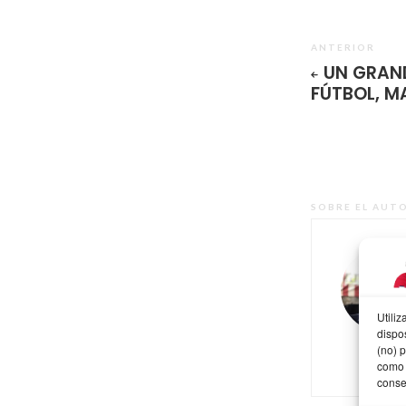
ANTERIOR
UN GRAND
FÚTBOL, M
SOBRE EL AUT
Utili
dispo
(no) 
como 
conse