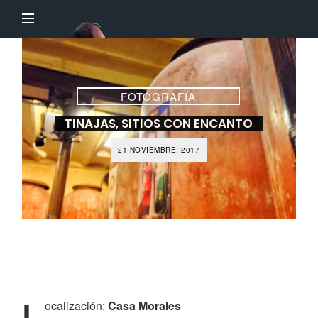
El
Profesor
Chillón
FOTOGRAFÍA
TINAJAS, SITIOS CON ENCANTO
21 NOVIEMBRE, 2017
L
ocalización:
Casa Morales