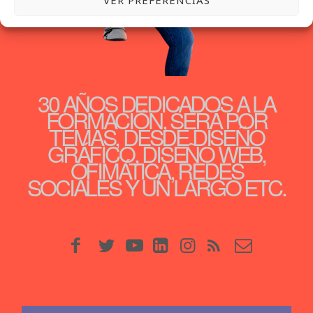
VER PREFERENCIAS
30 AÑOS DEDICADOS A LA
FORMACIÓN, SERÁ POR
TEMAS, DESDE DISEÑO
GRÁFICO, DISEÑO WEB,
OFIMÁTICA, REDES
SOCIALES Y UN LARGO ETC.