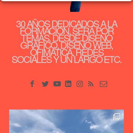
30 AÑOS DEDICADOS A LA
FORMACIÓN, SERÁ POR
TEMAS, DESDE DISEÑO
GRÁFICO, DISEÑO WEB,
OFIMÁTICA, REDES
SOCIALES Y UN LARGO ETC.