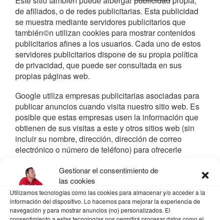
Este sitio también puede albergar
publicidad
propia,
de afiliados, o de redes publicitarias. Esta publicidad
se muestra mediante servidores publicitarios que
también©n utilizan cookies para mostrar contenidos
publicitarios afines a los usuarios. Cada uno de estos
servidores publicitarios dispone de su propia política
de privacidad, que puede ser consultada en sus
propias páginas web.
Google utiliza empresas publicitarias asociadas para
publicar anuncios cuando visita nuestro sitio web. Es
posible que estas empresas usen la información que
obtienen de sus visitas a este y otros sitios web (sin
incluir su nombre, dirección, dirección de correo
electrónico o número de teléfono) para ofrecerle
anuncios sobre productos y servicios que le resulten
Gestionar el consentimiento de
de interés.
las cookies
Actualmente este sitio alberga publicidad de:
Utilizamos tecnologías como las cookies para almacenar y/o acceder a la
información del dispositivo. Lo hacemos para mejorar la experiencia de
Google Adsense:
navegación y para mostrar anuncios (no) personalizados. El
consentimiento a estas tecnologías nos permitirá procesar datos como el