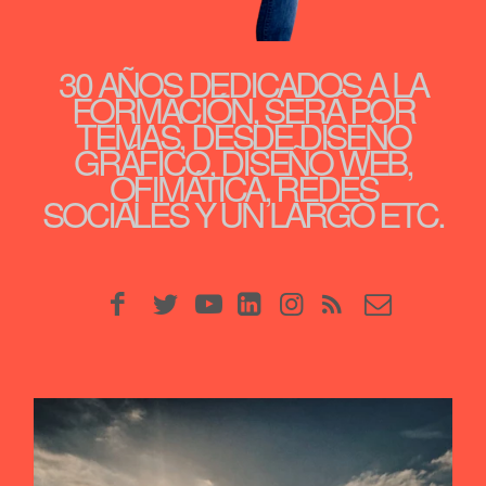
30 AÑOS DEDICADOS A LA
FORMACIÓN, SERÁ POR
TEMAS, DESDE DISEÑO
GRÁFICO, DISEÑO WEB,
OFIMÁTICA, REDES
SOCIALES Y UN LARGO ETC.