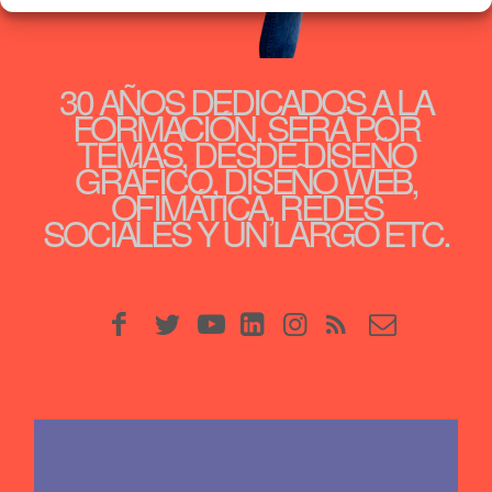
30 AÑOS DEDICADOS A LA
FORMACIÓN, SERÁ POR
TEMAS, DESDE DISEÑO
GRÁFICO, DISEÑO WEB,
OFIMÁTICA, REDES
SOCIALES Y UN LARGO ETC.