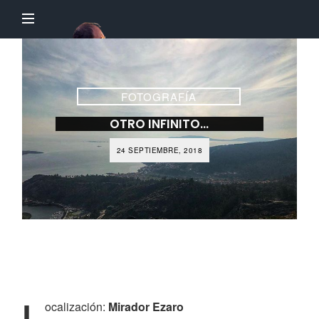
El
Profesor
Chillón
FOTOGRAFÍA
OTRO INFINITO…
24 SEPTIEMBRE, 2018
L
ocalización:
Mirador Ezaro