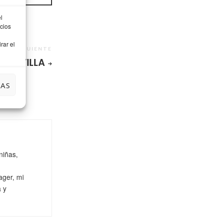
l
cios
rar el
SIGUIENTE
SEVILLA
IAS
niñas,
ager, mi
a y