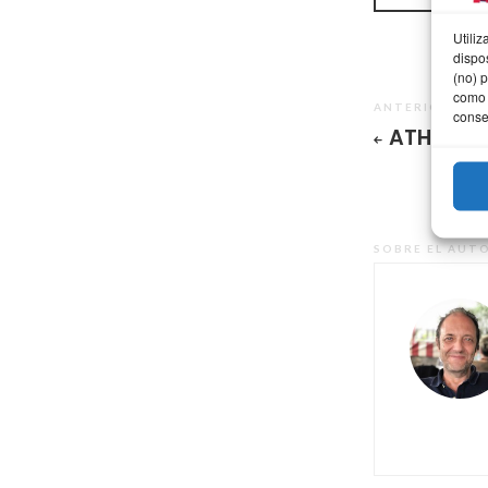
Utili
dispo
(no) 
como 
ANTERIOR
conse
ATHLETIC!
SOBRE EL AUT