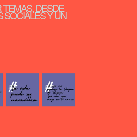
R TEMAS, DESDE
S SOCIALES Y UN