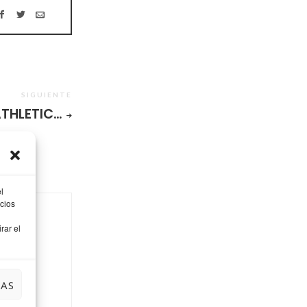
SIGUIENTE
THLETIC…
l
cios
rar el
niñas,
ager, mi
IAS
a y