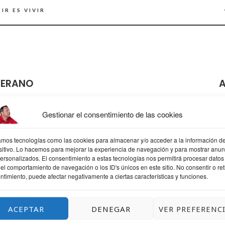
IR ES VIVIR
VERANO
A
Gestionar el consentimiento de las cookies
OR
zamos tecnologías como las cookies para almacenar y/o acceder a la información de
sitivo. Lo hacemos para mejorar la experiencia de navegación y para mostrar anun
personalizados. El consentimiento a estas tecnologías nos permitirá procesar datos
Josu Salvador Olazabal
el comportamiento de navegación o los ID's únicos en este sitio. No consentir o reti
Todoterreno que sabe un poco de todo y mucho de nada, mis 
ntimiento, puede afectar negativamente a ciertas características y funciones.
Diseño web donde trabajo, formación, diseño gráfico y web, mi
descubrimiento, social media lo que me gusta community man
ACEPTAR
DENEGAR
VER PREFERENC
hobbies Athletic, a ratos filósofo, mis cosas aprendiz, fotografí
psicólogo. frases y citas