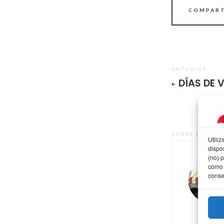
COMPART
ANTERIOR
DÍAS DE 
SOBRE EL AUT
Utili
dispo
(no) 
como 
conse