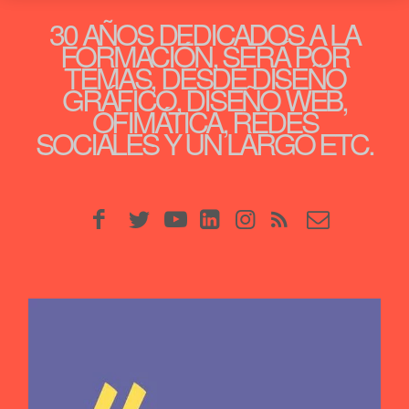
30 AÑOS DEDICADOS A LA
FORMACIÓN, SERÁ POR
TEMAS, DESDE DISEÑO
GRÁFICO, DISEÑO WEB,
OFIMÁTICA, REDES
SOCIALES Y UN LARGO ETC.