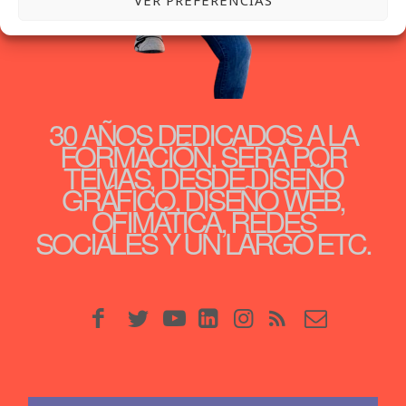
VER PREFERENCIAS
30 AÑOS DEDICADOS A LA
FORMACIÓN, SERÁ POR
TEMAS, DESDE DISEÑO
GRÁFICO, DISEÑO WEB,
OFIMÁTICA, REDES
SOCIALES Y UN LARGO ETC.