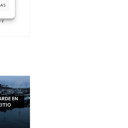
niñas,
IAS
ager, mi
a y
ARDE EN
EITIO