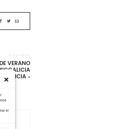
SIGUIENTE
 DE VERANO
#IGGALICIA
SGALICIA
l
cios
rar el