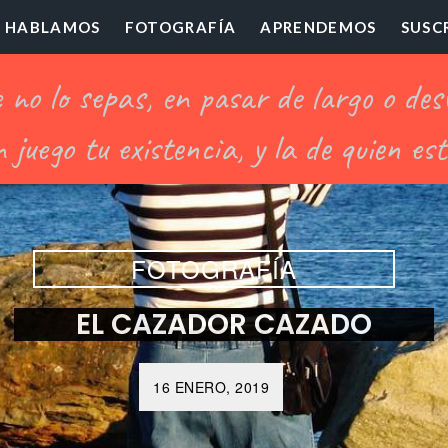
HABLAMOS
FOTOGRAFÍA
APRENDEMOS
SUSC
ofesor
illón
FOTOGRAFÍA
EL CAZADOR CAZADO
16 ENERO, 2019