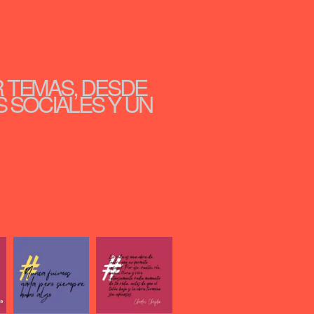
R TEMAS, DESDE
S SOCIALES Y UN