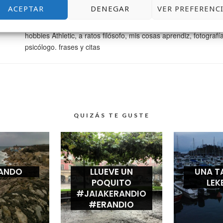
Todoterreno que sabe un poco de todo y mucho de nada, mis 
ACEPTAR
DENEGAR
VER PREFERENC
Diseño web donde trabajo, formación, diseño gráfico y web, mi
descubrimiento, social media lo que me gusta community man
hobbies Athletic, a ratos filósofo, mis cosas aprendiz, fotografí
psicólogo. frases y citas
QUIZÁS TE GUSTE
ANDO
LLUEVE UN
UNA T
POQUITO
LEK
#JAIAKERANDIO
#ERANDIO