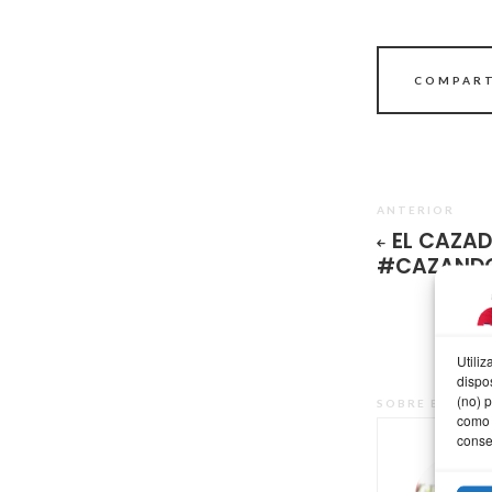
COMPART
ANTERIOR
EL CAZA
#CAZAND
Utili
dispo
(no) 
SOBRE EL AUT
como 
conse