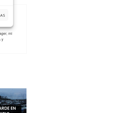
IAS
niñas,
ager, mi
a y
ARDE EN