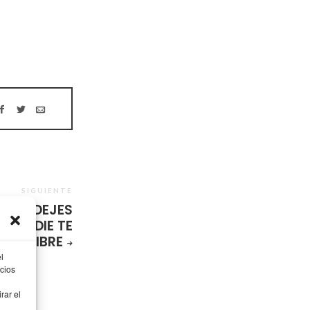
SIGUIENTE
S NO DEJES
E NADIE TE
E #LIBRE
l
cios
rar el