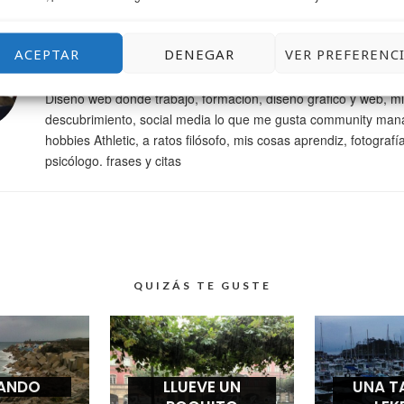
OR
Josu Salvador Olazabal
ACEPTAR
DENEGAR
VER PREFERENC
Todoterreno que sabe un poco de todo y mucho de nada, mis 
Diseño web donde trabajo, formación, diseño gráfico y web, mi
descubrimiento, social media lo que me gusta community man
hobbies Athletic, a ratos filósofo, mis cosas aprendiz, fotografí
psicólogo. frases y citas
QUIZÁS TE GUSTE
ANDO
LLUEVE UN
UNA T