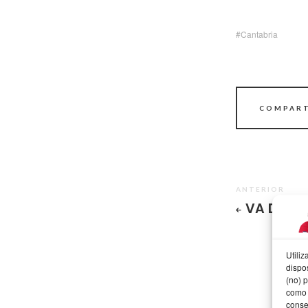
Cantabria
COMPART
ANTERIOR
VA DE PU
Utili
dispo
(no) 
como 
conse