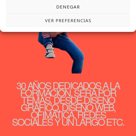
DENEGAR
VER PREFERENCIAS
30 AÑOS DEDICADOS A LA
FORMACIÓN, SERÁ POR
TEMAS, DESDE DISEÑO
GRÁFICO, DISEÑO WEB,
OFIMÁTICA, REDES
SOCIALES Y UN LARGO ETC.